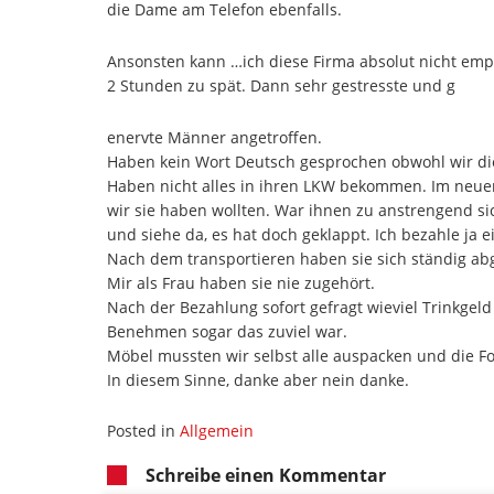
die Dame am Telefon ebenfalls.
Ansonsten kann
…
ich diese Firma absolut nicht emp
2 Stunden zu spät. Dann sehr gestresste
und g
enervte Männer angetroffen.
Haben kein Wort Deutsch gesprochen
obwohl wir di
Haben nicht alles in ihren LKW bekommen. Im neuen
wir sie haben wollten. War ihnen zu anstrengen
d s
und siehe da, es hat doch geklappt. Ich bezahle ja e
Nach dem transporti
eren haben sie sich ständig ab
Mir als Frau haben sie nie zugehört.
Nach der Bezahlung sofort gefragt wieviel Trinkgel
Benehmen sogar das zuviel war.
Möbel mussten wir selbst alle auspacken und die Fo
In diesem Sinne, danke aber nein danke.
Posted in
Allgemein
Schreibe einen Kommentar